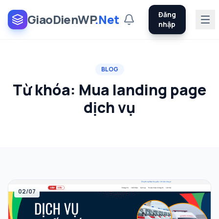
Đăng
GiaoDienWP
.Net
nhập
BLOG
Từ khóa:
Mua landing page
dịch vụ
02/07