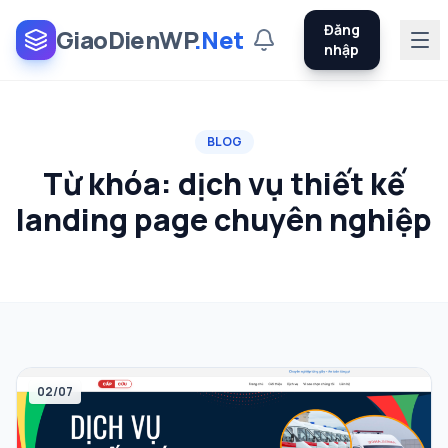
Đăng
GiaoDienWP
.Net
nhập
BLOG
Từ khóa:
dịch vụ thiết kế
landing page chuyên nghiệp
02/07