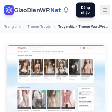
Đăng
GiaoDienWP
.Net
nhập
Trang chủ
/
Theme Truyện
/
TruyenBiz – Theme WordPress truyện chữ chuẩn SEO, tải nhanh