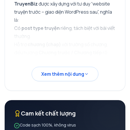
TruyenBiz
được xây dựng với tư duy “website
truyện trước – giao diện WordPress sau”, nghĩa
là:
Có
post type truyện
riêng, tách biệt với bài viết
thường.
Hỗ trợ
chương (chap)
với trường số chương,
điều hướng
Chương trước / Chương tiếp
rõ
ràng.
Phân loại theo
thể loại, tác giả, tình trạng
Xem thêm nội dung
(đang ra/hoàn thành)
… giúp người đọc dễ lọc
truyện đúng gu.
Layout đọc truyện
thoáng, cỡ chữ dễ đọc
, tập
trung vào nội dung, hạn chế yếu tố gây xao
nhãng.
Cam kết chất lượng
Nhờ đó, website truyện của bạn trông chuyên
Code sạch 100%, không virus
nghiệp hơn hẳn so với việc cố “chế cháo” từ