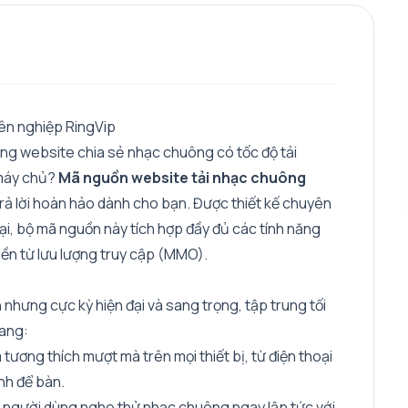
ên nghiệp RingVip
ựng website chia sẻ nhạc chuông có tốc độ tải
 máy chủ?
Mã nguồn website tải nhạc chuông
rả lời hoàn hảo dành cho bạn. Được thiết kế chuyên
i, bộ mã nguồn này tích hợp đầy đủ các tính năng
iền từ lưu lượng truy cập (MMO).
 nhưng cực kỳ hiện đại và sang trọng, tập trung tối
rang:
 tương thích mượt mà trên mọi thiết bị, từ điện thoại
nh để bàn.
người dùng nghe thử nhạc chuông ngay lập tức với