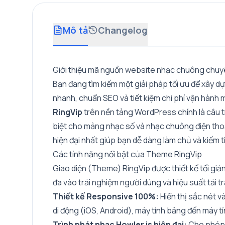
Mô tả
Changelog
Giới thiệu mã nguồn website nhạc chuông chuy
Bạn đang tìm kiếm một giải pháp tối ưu để xây d
nhanh, chuẩn SEO và tiết kiệm chi phí vận hành
RingVip
trên nền tảng WordPress chính là câu t
biệt cho mảng nhạc số và nhạc chuông điện thoạ
hiện đại nhất giúp bạn dễ dàng làm chủ và kiếm t
Các tính năng nổi bật của Theme RingVip
Giao diện (Theme) RingVip được thiết kế tối giản
đa vào trải nghiệm người dùng và hiệu suất tải t
Thiết kế Responsive 100%:
Hiển thị sắc nét và
di động (iOS, Android), máy tính bảng đến máy tí
Trình phát nhạc Howler.js hiện đại:
Cho phép 