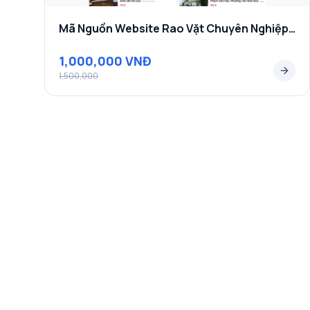
chuyên mục và sẵn sàng xuất bản.
Mã Nguồn Website Rao Vặt Chuyên Nghiệp – Theme WordPress Rao Vặt Tích Hợp Thanh Toán Tự Động
Công cụ tối ưu hóa kiếm tiền MMO & Bố trí Quả
Mã nguồn RingVip được tối ưu hóa sẵn các vị tr
1,000,000 VNĐ
để giúp bạn gia tăng tối đa doanh thu:
1,500,000
Popup đếm ngược tải file (Download Count
đếm ngược tuyệt đẹp sẽ xuất hiện. Thời gian chờ
tăng tỷ lệ click (CTR) cho các banner quảng c
Vị trí đặt Ads thông minh:
Tích hợp sẵn các wid
dưới trình phát nhạc nghe thử và thanh bên (sid
Kết luận:
Mã nguồn website tải nhạc chuông Rin
mà, công cụ leech tự động và hệ thống CDN thôn
ai muốn xây dựng website nhạc chuông chuyên n
bền vững.