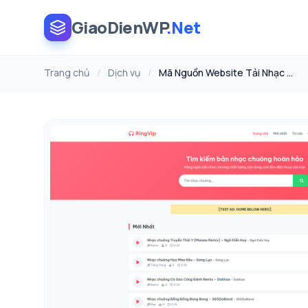
GiaoDienWP
.Net
Trang chủ
/
Dịch vụ
/
Mã Nguồn Website Tải Nhạc Chuông WordPress Chuẩn SEO, CDN Telegram & R2