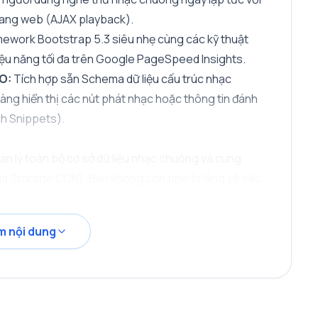
trang web (AJAX playback).
ework Bootstrap 5.3 siêu nhẹ cùng các kỹ thuật
iệu năng tối đa trên Google PageSpeed Insights.
O:
Tích hợp sẵn Schema dữ liệu cấu trúc nhạc
àng hiển thị các nút phát nhạc hoặc thông tin đánh
ch Snippets).
uản lý toàn bộ cơ sở dữ liệu nhạc chuông và cung
id Storage CDN). Bạn không còn phải lo lắng về việc
 bị nghẽn khi có hàng ngàn lượt tải cùng lúc.
m nội dung
 các webmaster. File nhạc chuông khi được tải lên
g một Kênh Telegram (Channel) riêng tư của bạn qua
ẽ được stream trực tiếp từ máy chủ Telegram với
ạn dung lượng.