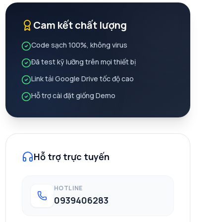
Cam kết chất lượng
Code sạch 100%, không virus
Đã test kỹ lưỡng trên mọi thiết bị
Link tải Google Drive tốc độ cao
Hỗ trợ cài đặt giống Demo
Hỗ trợ trực tuyến
HOTLINE
0939406283