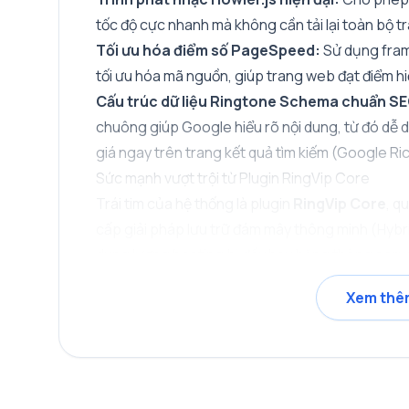
tốc độ cực nhanh mà không cần tải lại toàn bộ 
Tối ưu hóa điểm số PageSpeed:
Sử dụng fram
tối ưu hóa mã nguồn, giúp trang web đạt điểm h
Cấu trúc dữ liệu Ringtone Schema chuẩn SE
chuông giúp Google hiểu rõ nội dung, từ đó dễ d
giá ngay trên trang kết quả tìm kiếm (Google Ri
Sức mạnh vượt trội từ Plugin RingVip Core
Trái tim của hệ thống là plugin
RingVip Core
, q
cấp giải pháp lưu trữ đám mây thông minh (Hybr
dung lượng hosting bị đầy hay băng thông server
1. Lưu trữ không giới hạn với Telegram CDN
Xem thê
Đây là tính năng độc đáo và cực kỳ tiết kiệm cho
sẽ tự động chuyển tiếp và lưu trữ an toàn tron
Telegram Bot API. Khi người dùng tải về, file s
băng thông hoàn toàn miễn phí và không giới h
2. Cloudflare R2 Storage chuyên nghiệp