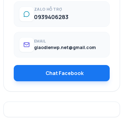
ZALO HỖ TRỢ
0939406283
EMAIL
giaodienwp.net@gmail.com
Chat Facebook