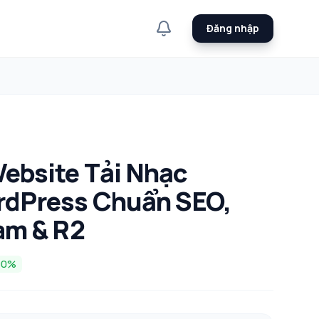
Đăng nhập
ebsite Tải Nhạc
dPress Chuẩn SEO,
am & R2
00%