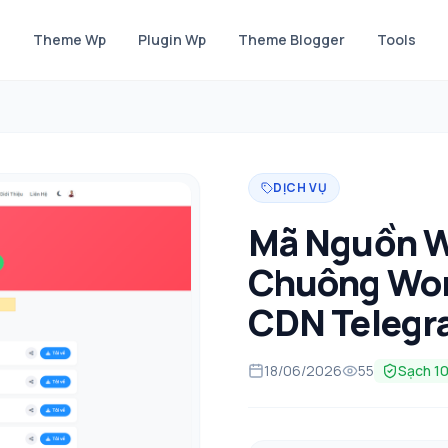
Theme Wp
Plugin Wp
Theme Blogger
Tools
DỊCH VỤ
Mã Nguồn W
Chuông Wor
CDN Telegr
18/06/2026
55
Sạch 1